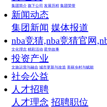
集团简介
旗下公司
发展历程
集团荣誉
新闻动态
集团新闻
媒体报道
nba竞猜,nba竞猜官网,
文化理念
精彩活动
星华故事
投资产业
文旅运营与融合
城市更新与改造
美丽乡村与赋能
社会公益
人才招聘
人才理念
招聘职位