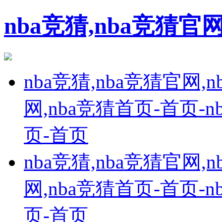
nba竞猜,nba竞猜官
nba竞猜,nba竞猜官网,n
网,nba竞猜首页-首页-n
页-首页
nba竞猜,nba竞猜官网,n
网,nba竞猜首页-首页-n
页-首页