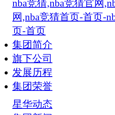
nba竞猜,nba竞猜官网,n
网,nba竞猜首页-首页-n
页-首页
集团简介
旗下公司
发展历程
集团荣誉
星华动态