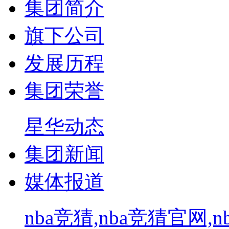
集团简介
旗下公司
发展历程
集团荣誉
星华动态
集团新闻
媒体报道
nba竞猜,nba竞猜官网,