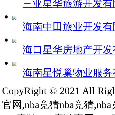
三亚星华旅游开发有
海南中田旅业开发有
海口星华房地产开发
海南星悦巢物业服务
CopyRight © 2021 All R
官网,nba竞猜nba竞猜,n