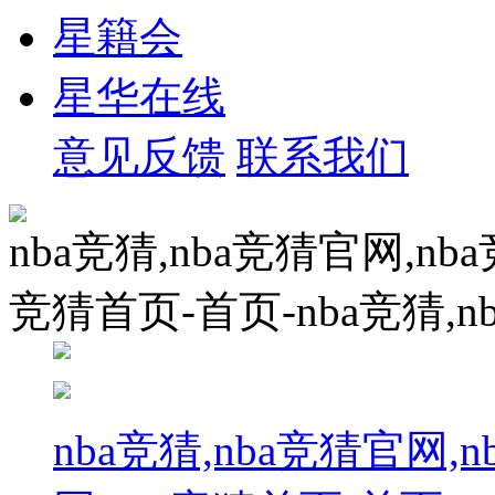
星籍会
星华在线
意见反馈
联系我们
nba竞猜,nba竞猜官网,nba
竞猜首页-首页-nba竞猜,n
nba竞猜,nba竞猜官网,n