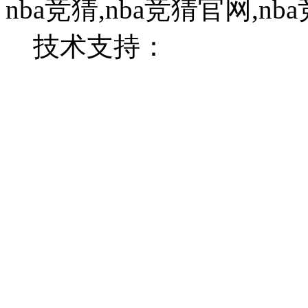
nba竞猜,nba竞猜官网,
技术支持：